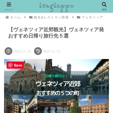
メニュー
検索
ホーム
観光&レストラン情報
ヴェネツィア
【ヴェネツィア近郊観光】ヴェネツィア発
おすすめ日帰り旅行先５選
2019.11.20
2020.11.11
Save