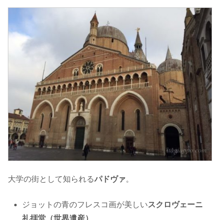
大学の街として知られる
パドヴァ
。
ジョットの青のフレスコ画が美しい
スクロヴェーニ
礼拝堂（世界遺産）