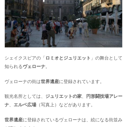
シェイクスピアの「
ロミオとジュリエット
」の舞台として
知られる
ヴェローナ
。
ヴェローナの街は
世界遺産
に登録されています。
観光名所としては、
ジュリエットの家
、
円形闘技場アレー
ナ
、
エルベ広場
（写真上）などがあります。
世界遺産
に登録されているヴェローナは、絵になる街並み