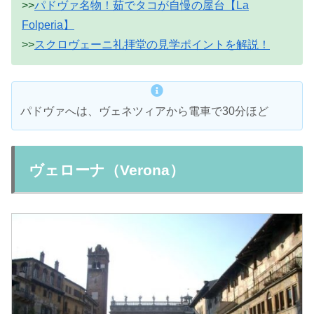
>>
パドヴァ名物！茹でタコが自慢の屋台【La
Folperia】
>>
スクロヴェーニ礼拝堂の見学ポイントを解説！
パドヴァへは、ヴェネツィアから電車で30分ほど
ヴェローナ（Verona）