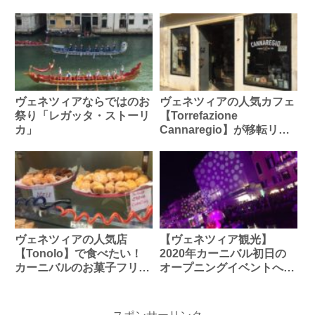
が美味しいおすすめ店
テリア
ヴェネツィアならではのお
ヴェネツィアの人気カフェ
祭り「レガッタ・ストーリ
【Torrefazione
カ」
Cannaregio】が移転リニ
ューアル！
ヴェネツィアの人気店
【ヴェネツィア観光】
【Tonolo】で食べたい！
2020年カーニバル初日の
カーニバルのお菓子フリッ
オープニングイベントへ行
テッレ
ってきた！