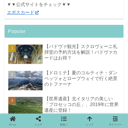
▼▼公式サイトをチェック▼▼
エポスカード
Popular
【パドヴァ観光】スクロヴェーニ礼
拝堂の予約方法を解説！パドヴァカ
ードはお得？
【ドロミテ】夏のコルティナ・ダン
ペッツォとロープウェイで行く絶景
のトファーナ
【世界遺産】北イタリアの美しい
「プロセッコの丘」、2019年に世界
遺産に登録！
【ヴェローナ】世界遺産の街ヴェロ
ホーム
シェア
目次へ
トップ
サイドバー