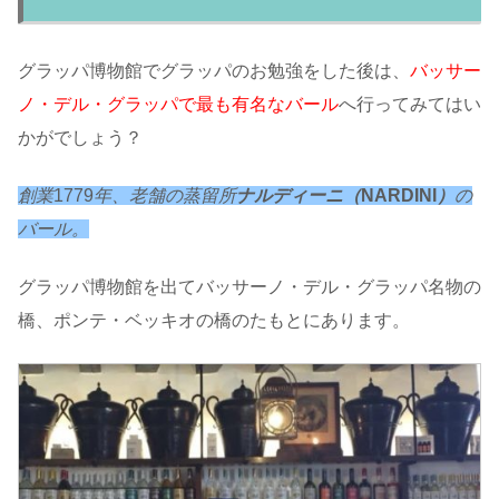
グラッパ博物館でグラッパのお勉強をした後は、
バッサー
ノ・デル・グラッパで最も有名なバール
へ行ってみてはい
かがでしょう？
創業
1779
年、老舗の蒸留所
ナルディーニ（
NARDINI
）
の
バール
。
グラッパ博物館を出てバッサーノ・デル・グラッパ名物の
橋、ポンテ・ベッキオの橋のたもとにあります。