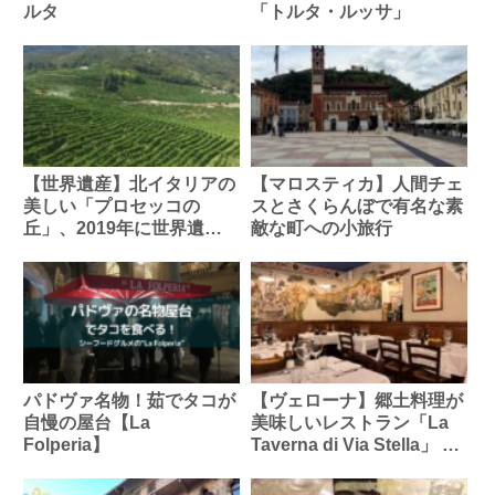
ルタ
「トルタ・ルッサ」
【世界遺産】北イタリアの
【マロスティカ】人間チェ
美しい「プロセッコの
スとさくらんぼで有名な素
丘」、2019年に世界遺産
敵な町への小旅行
に登録！
パドヴァ名物！茹でタコが
【ヴェローナ】郷土料理が
自慢の屋台【La
美味しいレストラン「La
Folperia】
Taverna di Via Stella」 で
ランチ！