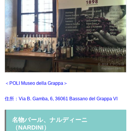
＜POLI Museo della Grappa＞
住所：Via B. Gamba, 6, 36061 Bassano del Grappa VI
名物バール、ナルディーニ
（NARDINI）