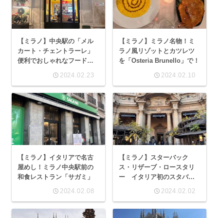
【ミラノ】中央駅の「メル
【ミラノ】ミラノ名物！ミ
カート・チェントラーレ」
ラノ風リゾットとカツレツ
便利でおしゃれなフードコ
を「Osteria Brunello」で！
ートへ行ってみた
2024.02.23
2024.02.10
【ミラノ】イタリアで名古
【ミラノ】スターバック
屋めし！ミラノ中央駅前の
ス・リザーブ・ロースタリ
和食レストラン「サガミ」
ー イタリア初のスタバは
美しすぎた！
2024.02.08
2024.02.02