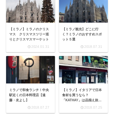
【ミラノ】ミラノのクリス
【ミラノ観光】どこに行
マス クリスマスツリー巡
く？ミラノのおすすめスポ
りとクリスマスマーケット
ット５選
2024.01.31
2018.07.31
ミラノで和食ランチ！中央
【ミラノ】イタリアで日本
駅近くの日本料理店【遠
食材を買うなら？
藤・友よし】
「KATHAY」は品揃え抜
群！
2018.07.27
2018.07.25