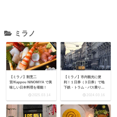
ミラノ
【ミラノ】割烹二
【ミラノ】市内観光に便
宮/Kappou NINOMIYA で美
利！１日券（３日券）で地
味しい日本料理を堪能！
下鉄・トラム・バス乗り放
題
2025.03.14
2024.03.16