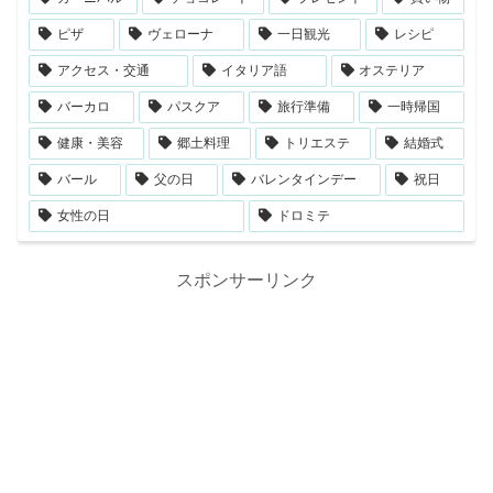
ピザ
ヴェローナ
一日観光
レシピ
アクセス・交通
イタリア語
オステリア
バーカロ
パスクア
旅行準備
一時帰国
健康・美容
郷土料理
トリエステ
結婚式
バール
父の日
バレンタインデー
祝日
女性の日
ドロミテ
スポンサーリンク