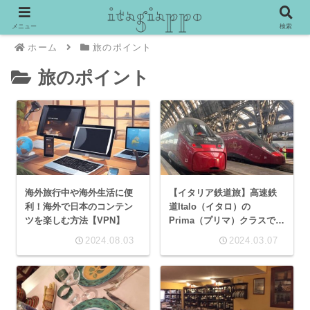
メニュー
検索
ホーム
旅のポイント
旅のポイント
海外旅行中や海外生活に便
【イタリア鉄道旅】高速鉄
利！海外で日本のコンテン
道Italo（イタロ）の
ツを楽しむ方法【VPN】
Prima（プリマ）クラスで快
適旅！
2024.08.03
2024.03.07