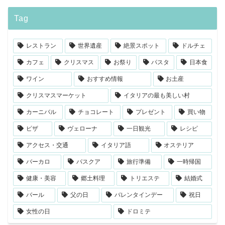
Tag
レストラン
世界遺産
絶景スポット
ドルチェ
カフェ
クリスマス
お祭り
パスタ
日本食
ワイン
おすすめ情報
お土産
クリスマスマーケット
イタリアの最も美しい村
カーニバル
チョコレート
プレゼント
買い物
ピザ
ヴェローナ
一日観光
レシピ
アクセス・交通
イタリア語
オステリア
バーカロ
パスクア
旅行準備
一時帰国
健康・美容
郷土料理
トリエステ
結婚式
バール
父の日
バレンタインデー
祝日
女性の日
ドロミテ