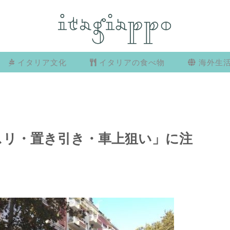
イタリア文化
イタリアの食べ物
海外生
スリ・置き引き・車上狙い」に注