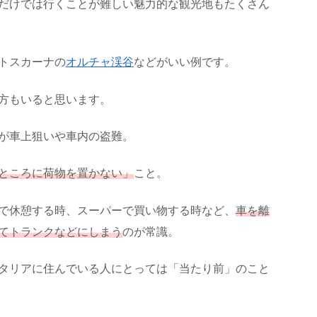
だけでは行くことが難しい魅力的な観光地もたくさん
トスカーナの
オルチャ渓谷
などがいい例です。
方もいると思います。
が車上狙いや車内の盗難。
ところに荷物を置かない」
こと。
で休憩する時、スーパーで買い物する時など、
車を離
てトランクなどにしまう
のが常識。
タリアに住んでいる人にとっては「当たり前」のこと