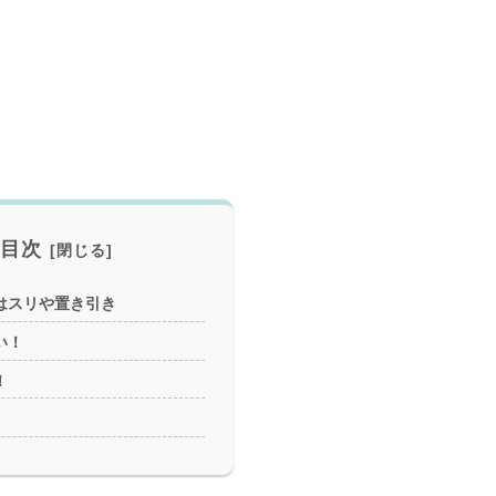
目次
はスリや置き引き
い！
！