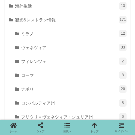
海外生活
13
観光&レストラン情報
171
ミラノ
12
ヴェネツィア
33
フィレンツェ
2
ローマ
8
ナポリ
20
ロンバルディア州
8
フリウリ＝ヴェネツィア・ジュリア州
6
トレンティーノ・アルト・アディジェ州
17
ホーム
シェア
目次へ
トップ
サイドバー