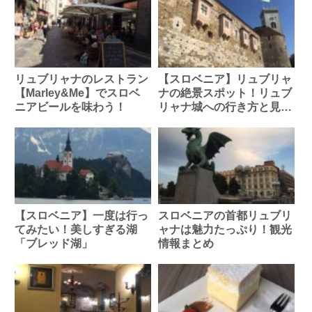
リュブリャナのレストラン
【スロベニア】リュブリャ
【Marley&Me】でスロベ
ナの絶景スポット！リュブ
ニアビールを味わう！
リャナ城への行き方と見ど
ころ
【スロベニア】一度は行っ
スロベニアの首都リュブリ
てみたい！美しすぎる湖
ャナは魅力たっぷり！観光
「ブレッド湖」
情報まとめ